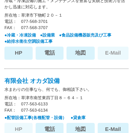
冷蔵・冷凍設備の施工・メンテナンスを豊富な実績と技術力を活
かし迅速に対応します。
所在地
草津市下物町２０－１
電話
077-568-3701
FAX
077-568-3707
冷蔵・冷凍設備
設備業
食品設備機器販売及び工事
給排水衛生空調設備工事
HP
電話
地図
E-Mail
有限会社 オカダ設備
水まわりの仕事なら、何でも、御相談下さい。
所在地
草津市南笠東四丁目８－６４－１
電話
077-563-6133
FAX
077-563-6134
配管設備工事(各種配管・設備）
貸倉庫
HP
電話
地図
E-Mail